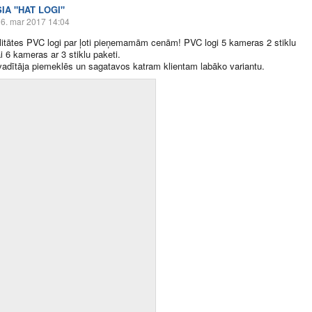
SIA "HAT LOGI"
6. mar 2017 14:04
itātes PVC logi par ļoti pieņemamām cenām! PVC logi 5 kameras 2 stiklu
i 6 kameras ar 3 stiklu paketi.
vadītāja piemeklēs un sagatavos katram klientam labāko variantu.