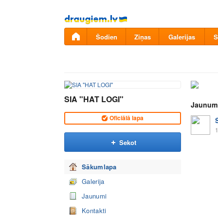
Pāriet
uz
saturu
Šodien
Ziņas
Galerijas
S
SIA "HAT LOGI"
Jaunum
Oficiālā lapa
1
Sekot
Sākumlapa
Galerija
Jaunumi
Kontakti