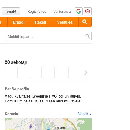
Ienākt
Reģistrēties
Vai ienāc ar
a
Draugi
Raksti
Vēstules
20
sekotāji
Par šo profilu
Vācu kvalitātes Greenline PVC logi un durvis.
Domuslumina žalūzijas, plaša audumu izvēle.
Kontakti
Vairāk »