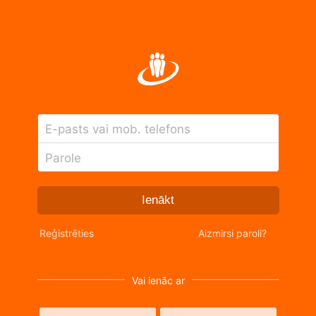
E-pasts vai mob. telefons
Parole
Ienākt
Reģistrēties
Aizmirsi paroli?
Vai ienāc ar