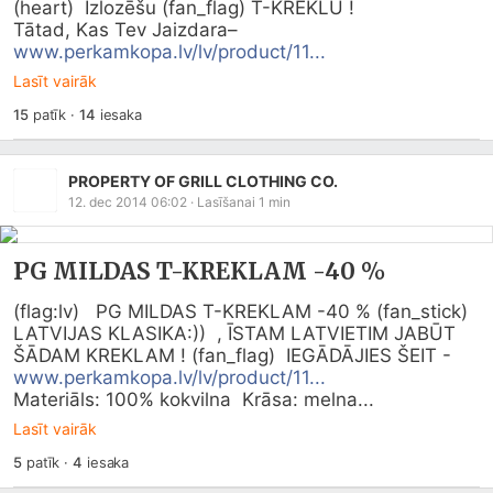
(heart)  Izlozēšu (fan_flag) T-KREKLU !

www.perkamkopa.lv/lv/product/11...
Lasīt vairāk
15
patīk
·
14
iesaka
PROPERTY OF GRILL CLOTHING CO.
12. dec 2014 06:02
· Lasīšanai
1
min
PG MILDAS T-KREKLAM -40 %
(flag:lv)   PG MILDAS T-KREKLAM -40 % (fan_stick)  
LATVIJAS KLASIKA:))  , ĪSTAM LATVIETIM JABŪT 
ŠĀDAM KREKLAM ! (fan_flag)  IEGĀDĀJIES ŠEIT -   
www.perkamkopa.lv/lv/product/11...
Materiāls: 100% kokvilna  Krāsa: melna...
Lasīt vairāk
5
patīk
·
4
iesaka