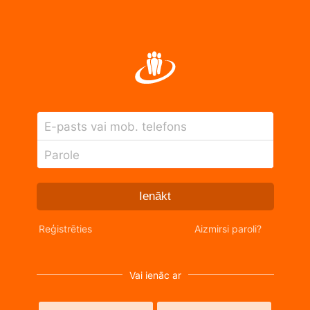
E-pasts vai mob. telefons
Parole
Ienākt
Reģistrēties
Aizmirsi paroli?
Vai ienāc ar