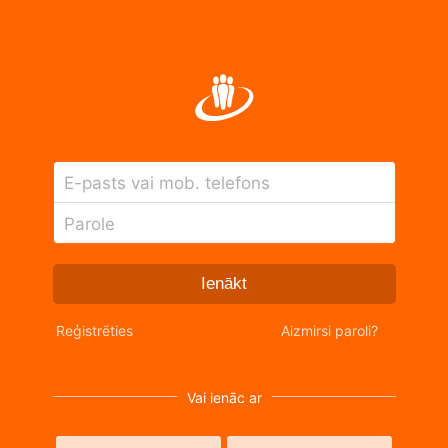
E-pasts vai mob. telefons
Parole
Ienākt
Reģistrēties
Aizmirsi paroli?
Vai ienāc ar