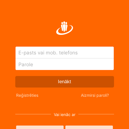
E-pasts vai mob. telefons
Parole
Ienākt
Reģistrēties
Aizmirsi paroli?
Vai ienāc ar