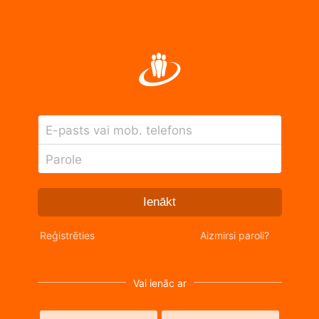
E-pasts vai mob. telefons
Parole
Ienākt
Reģistrēties
Aizmirsi paroli?
Vai ienāc ar