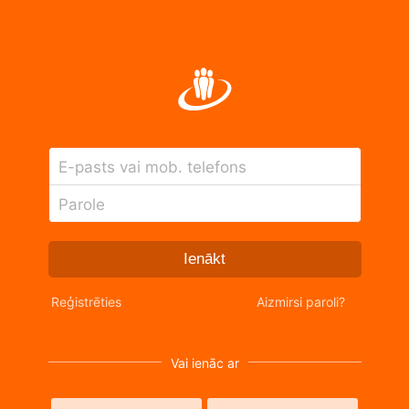
E-pasts vai mob. telefons
Parole
Ienākt
Reģistrēties
Aizmirsi paroli?
Vai ienāc ar