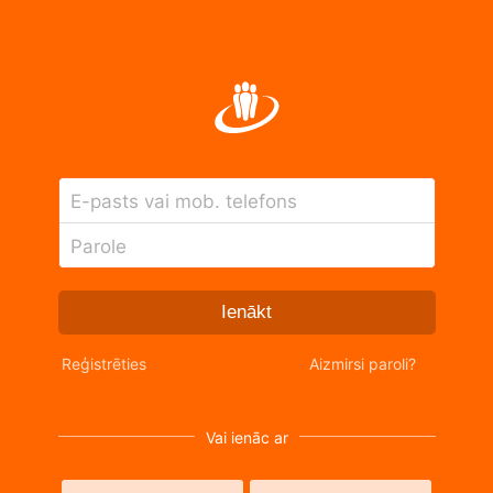
E-pasts vai mob. telefons
Parole
Ienākt
Reģistrēties
Aizmirsi paroli?
Vai ienāc ar