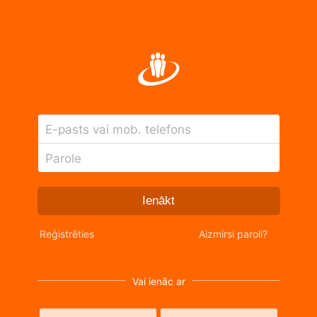
E-pasts vai mob. telefons
Parole
Ienākt
Reģistrēties
Aizmirsi paroli?
Vai ienāc ar