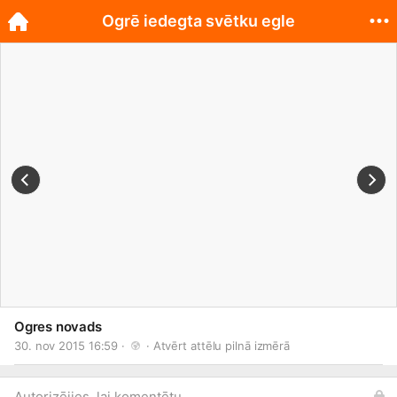
Ogrē iedegta svētku egle
Ogres novads
30. nov 2015 16:59 · 
 · 
Atvērt attēlu pilnā izmērā
Autorizējies, lai komentētu