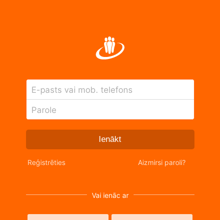
E-pasts vai mob. telefons
Parole
Ienākt
Reģistrēties
Aizmirsi paroli?
Vai ienāc ar