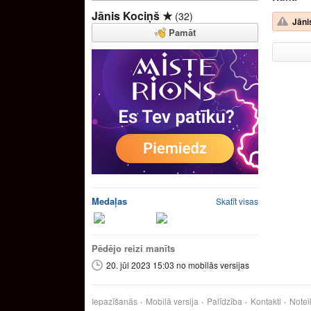
Jānis Kociņš ★
(32)
Jāni
Pamāt
Medaļas
Skatīt visas
Pēdējo reizi manīts
20. jūl 2023 15:03 no mobilās versijas
Iepazīšanās
Mobilā versija
Palīdzība
Kontakti
Notei