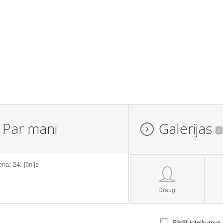
Par mani
Galerijas
1
ena: 24. jūnijs
Draugi
Rādīt ieteikumus