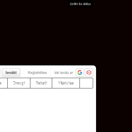
Uzlikt šo ādiņu
Ienākt
Reģistrēties
Vai ienāc ar
a
Draugi
Raksti
Vēstules