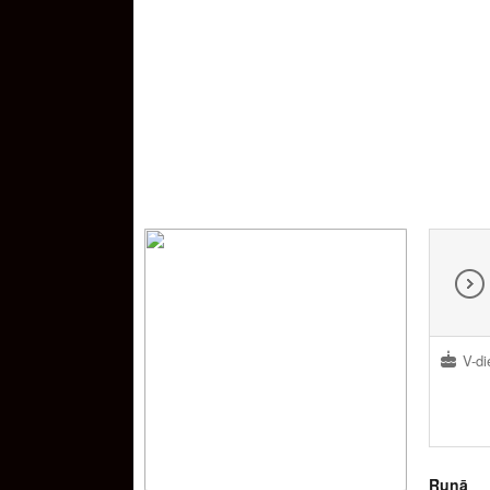
V-di
Runā