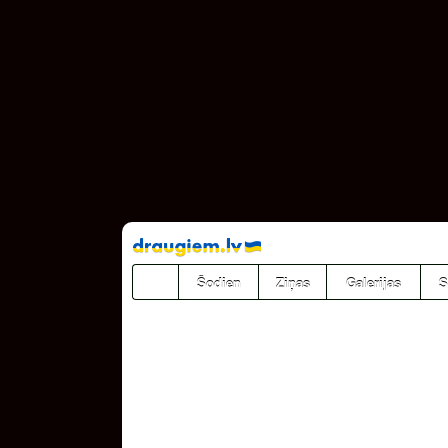
Pāriet
uz
saturu
Šodien
Ziņas
Galerijas
S