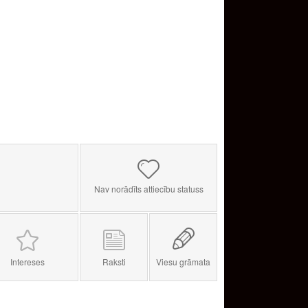
Nav norādīts attiecību statuss
Intereses
Raksti
Viesu grāmata