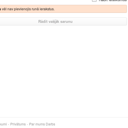
s
vēl nav pievienojis runā ierakstus.
Rādīt vairāk sarunu
kumi
Privātums
Par mums
Darbs