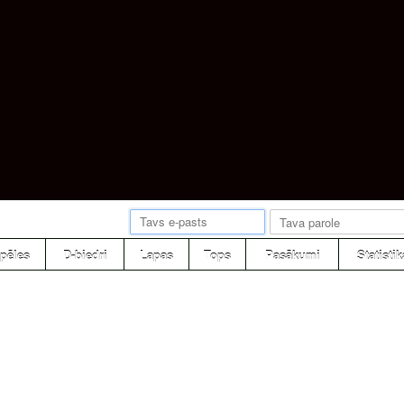
pēles
D-biedri
Lapas
Tops
Pasākumi
Statistik