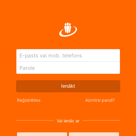
E-pasts vai mob. telefons
Parole
Ienākt
Reģistrēties
Aizmirsi paroli?
Vai ienāc ar