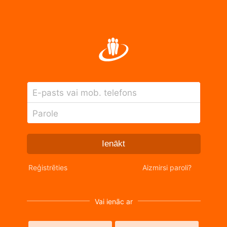
E-pasts vai mob. telefons
Parole
Ienākt
Reģistrēties
Aizmirsi paroli?
Vai ienāc ar