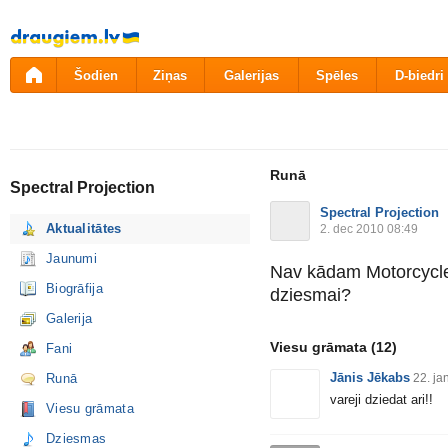
Pāriet
uz
saturu
Šodien
Ziņas
Galerijas
Spēles
D-biedri
Runā
Spectral Projection
Spectral Projection
Aktualitātes
2. dec 2010 08:49
Jaunumi
Nav kādam Motorcycle 
Biogrāfija
dziesmai?
Galerija
Viesu grāmata
(12)
Fani
Jānis Jēkabs
Runā
22. ja
vareji dziedat ari!!
Viesu grāmata
Dziesmas