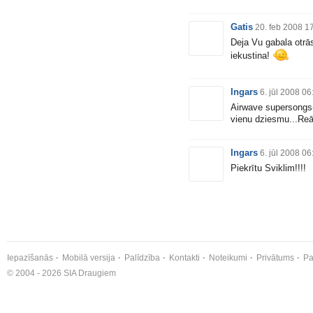
Gatis
20. feb 2008 1
Deja Vu gabala otrās
iekustina!
Ingars
6. jūl 2008 06
Airwave supersongs-t
vienu dziesmu...Reāl
Ingars
6. jūl 2008 06
Piekrītu Sviklim!!!!
Iepazīšanās
Mobilā versija
Palīdzība
Kontakti
Noteikumi
Privātums
Pa
© 2004 - 2026 SIA Draugiem