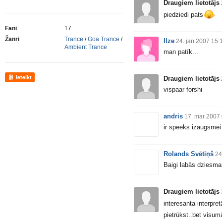
Draugiem lietotājs
piedziedi pats
Fani
17
Žanri
Trance
/
Goa Trance
/
Ilze
24. jan 2007 15:
Ambient Trance
man patīk...
Ieteikt
Draugiem lietotājs
vispaar forshi
andris
17. mar 2007
ir speeks izaugsmei
Rolands Svētiņš
24
Baigi labās dziesma
Draugiem lietotājs
interesanta interpret
pietrūkst..bet visu