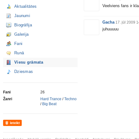
Veelviens fans ir kl
Aktualitātes
Jaunumi
Gacha
17. jūl 2009 
Biogrāfija
juhuuuuu
Galerija
Fani
Runā
Viesu grāmata
Dziesmas
Fani
26
Žanri
Hard Trance
/
Techno
/
Big Beat
Ieteikt