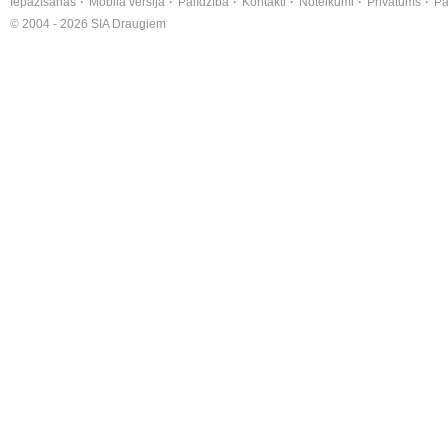
Iepazīšanās
Mobilā versija
Palīdzība
Kontakti
Noteikumi
Privātums
Pa
© 2004 - 2026 SIA Draugiem