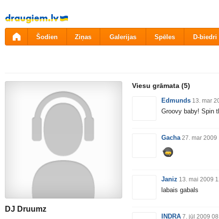
Pāriet
uz
saturu
Šodien
Ziņas
Galerijas
Spēles
D-biedri
Viesu grāmata
(5)
Edmunds
13. mar 2
Groovy baby! Spin th
Gacha
27. mar 2009
Janiz
13. mai 2009 1
labais gabals
DJ Druumz
INDRA
7. jūl 2009 08