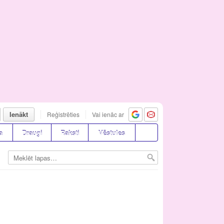
Ienākt
Reģistrēties
Vai ienāc ar
a
Draugi
Raksti
Vēstules