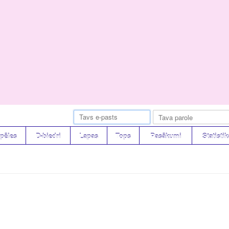
pēles
D-biedri
Lapas
Tops
Pasākumi
Statistik