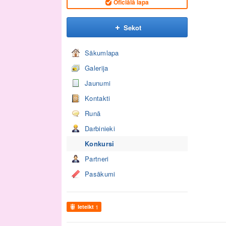
Oficiālā lapa
Sekot
Sākumlapa
Galerija
Jaunumi
Kontakti
Runā
Darbinieki
Konkursi
Partneri
Pasākumi
Ieteikt
1