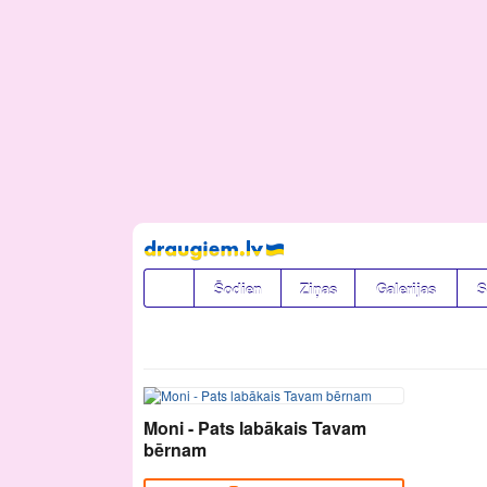
Pāriet
uz
saturu
Šodien
Ziņas
Galerijas
S
Moni - Pats labākais Tavam
bērnam