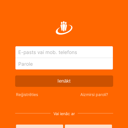
E-pasts vai mob. telefons
Parole
Ienākt
Reģistrēties
Aizmirsi paroli?
Vai ienāc ar