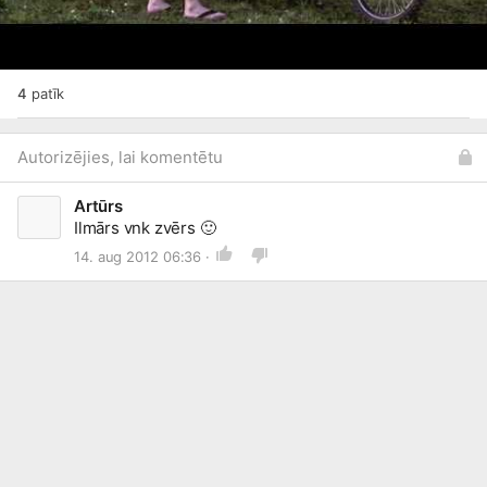
4
patīk
Autorizējies, lai komentētu
Artūrs
Ilmārs vnk zvērs
🙂
14. aug 2012 06:36 ·