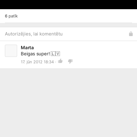
6
patīk
Autorizējies, lai komentētu
Marta
Beigas super!
🇱🇻
17. jūn 2012 18:34 ·