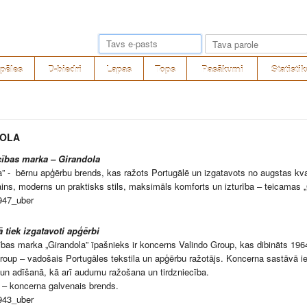
pēles
D-biedri
Lapas
Tops
Pasākumi
Statistik
DOLA
cības marka – Girandola
a” - bērnu apģērbu brends, kas ražots Portugālē un izgatavots no augstas kva
ins, moderns un praktisks stils, maksimāls komforts un izturība – teicamas 
 tiek izgatavoti apģērbi
ības marka „Girandola” īpašnieks ir koncerns Valindo Group, kas dibināts 196
roup – vadošais Portugāles tekstila un apģērbu ražotājs. Koncerna sastāvā i
un adīšanā, kā arī audumu ražošana un tirdzniecība.
 – koncerna galvenais brends.