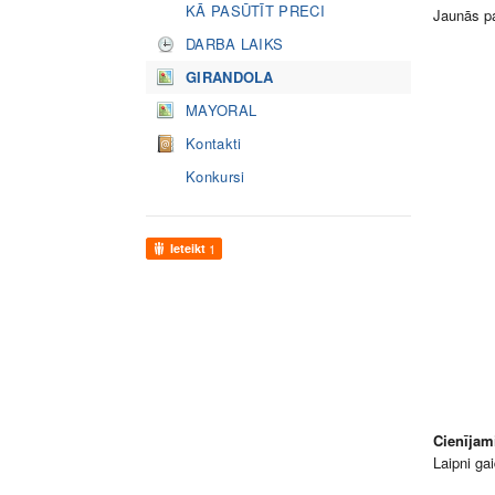
KĀ PASŪTĪT PRECI
Jaunās pa
DARBA LAIKS
GIRANDOLA
MAYORAL
Kontakti
Konkursi
Ieteikt
1
Cienījami
Laipni ga