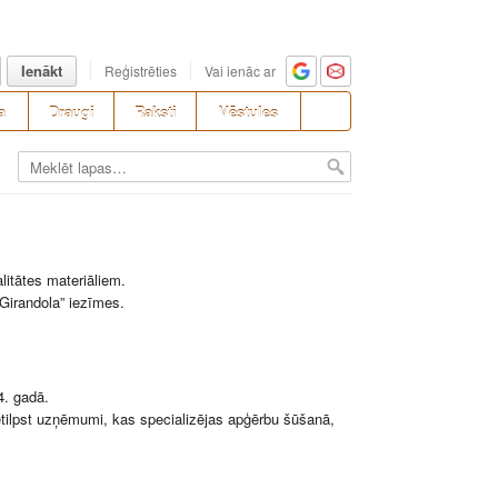
Ienākt
Reģistrēties
Vai ienāc ar
a
Draugi
Raksti
Vēstules
litātes materiāliem.
„Girandola” iezīmes.
4. gadā.
etilpst uzņēmumi, kas specializējas apģērbu šūšanā,