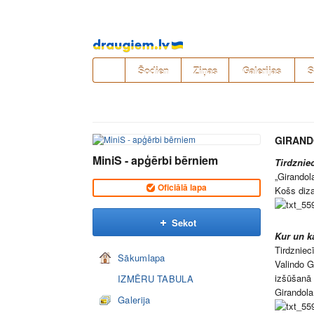
Pāriet
uz
saturu
Šodien
Ziņas
Galerijas
S
GIRAN
MiniS - apģērbi bērniem
Tirdznie
„Girandol
Oficiālā lapa
Košs diza
Sekot
Kur un kā
Tirdzniec
Sākumlapa
Valindo G
izšūšanā 
IZMĒRU TABULA
Girandola
Galerija