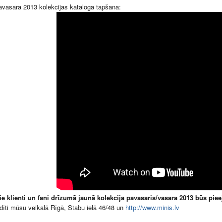
vasara 2013 kolekcijas kataloga tapšana:
e klienti un fani drīzumā jaunā kolekcija pavasaris/vasara 2013 būs piee
idīti mūsu veikalā Rīgā, Stabu ielā 46/48 un
http://www.minis.lv