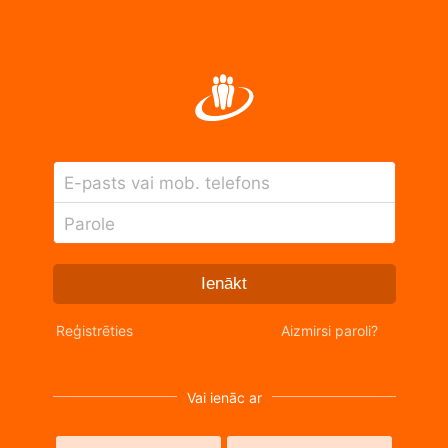
E-pasts vai mob. telefons
Parole
Ienākt
Reģistrēties
Aizmirsi paroli?
Vai ienāc ar