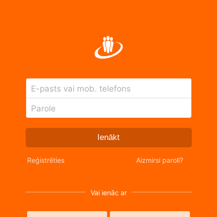
E-pasts vai mob. telefons
Parole
Ienākt
Reģistrēties
Aizmirsi paroli?
Vai ienāc ar