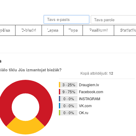
pēles
D-biedri
Lapas
Tops
Pasākumi
Statistik
s
iālo tīklu Jūs izmantojat biežāk?
Kopā atbildējuši:
12
3 - 25%
Draugiem.lv
9 - 75%
Facebook.com
0 - 0%
INSTAGRAM
0 - 0%
VK.com
0 - 0%
OK.ru