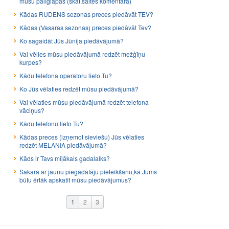
mūsu palīglapās (skat.saites komentārā)
Kādas RUDENS sezonas preces piedāvāt TEV?
Kādas (Vasaras sezonas) preces piedāvāt Tev?
Ko sagaidāt Jūs Jūnija piedāvājumā?
Vai vēlies mūsu piedāvājumā redzēt mežģīņu
kurpes?
Kādu telefona operatoru lieto Tu?
Ko Jūs vēlaties redzēt mūsu piedāvājumā?
Vai vēlaties mūsu piedāvājumā redzēt telefona
vāciņus?
Kādu telefonu lieto Tu?
Kādas preces (izņemot sieviešu) Jūs vēlaties
redzēt MELANIA piedāvājumā?
Kāds ir Tavs mīļākais gadalaiks?
Sakarā ar jaunu piegādātāju pieteikšanu,kā Jums
būtu ērtāk apskatīt mūsu piedāvājumus?
1
2
3