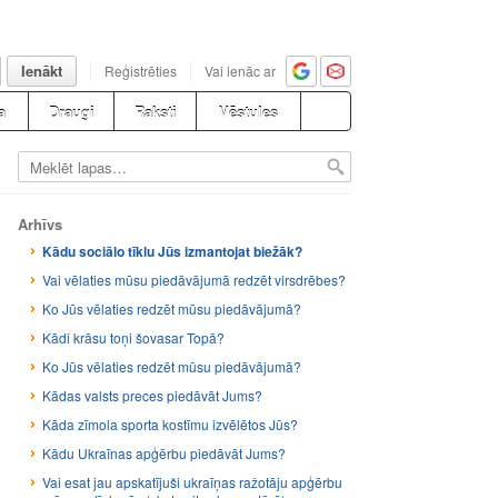
Ienākt
Reģistrēties
Vai ienāc ar
a
Draugi
Raksti
Vēstules
Arhīvs
Kādu sociālo tīklu Jūs izmantojat biežāk?
Vai vēlaties mūsu piedāvājumā redzēt virsdrēbes?
Ko Jūs vēlaties redzēt mūsu piedāvājumā?
Kādi krāsu toņi šovasar Topā?
Ko Jūs vēlaties redzēt mūsu piedāvājumā?
Kādas valsts preces piedāvāt Jums?
Kāda zīmola sporta kostīmu izvēlētos Jūs?
Kādu Ukraīnas apģērbu piedāvāt Jums?
Vai esat jau apskatījuši ukraīņas ražotāju apģērbu