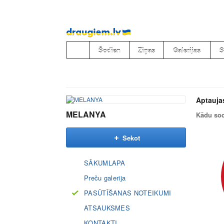
Pāriet
uz
saturu
Šodien
Ziņas
Galerijas
S
Aptauja
MELANYA
Kādu soc
Sekot
SĀKUMLAPA
Preču galerija
PASŪTĪŠANAS NOTEIKUMI
ATSAUKSMES
KONTAKTI