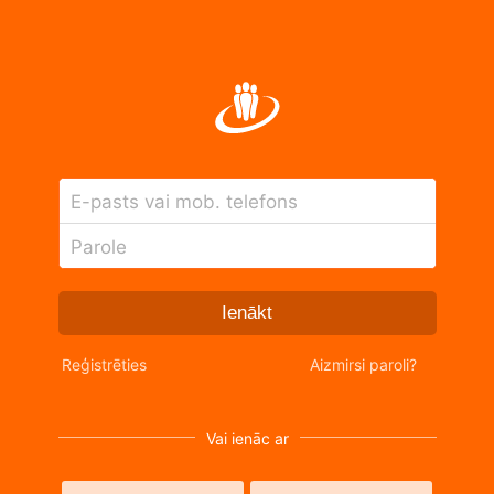
E-pasts vai mob. telefons
Parole
Ienākt
Reģistrēties
Aizmirsi paroli?
Vai ienāc ar