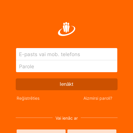
E-pasts vai mob. telefons
Parole
Ienākt
Reģistrēties
Aizmirsi paroli?
Vai ienāc ar