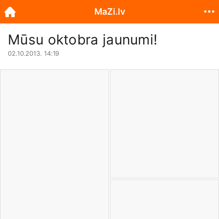
MaZi.lv
Mūsu oktobra jaunumi!
02.10.2013. 14:19