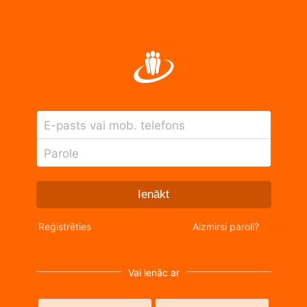
E-pasts vai mob. telefons
Parole
Ienākt
Reģistrēties
Aizmirsi paroli?
Vai ienāc ar