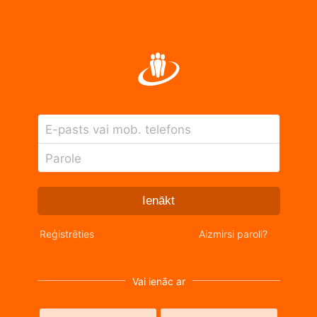
E-pasts vai mob. telefons
Parole
Ienākt
Reģistrēties
Aizmirsi paroli?
Vai ienāc ar