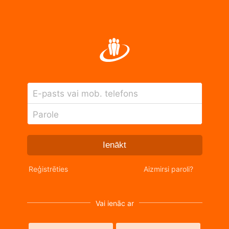
E-pasts vai mob. telefons
Parole
Ienākt
Reģistrēties
Aizmirsi paroli?
Vai ienāc ar