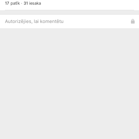
17
patīk
·
31
iesaka
Autorizējies, lai komentētu