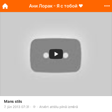
Ани Лорак - Я с тобой ♥
Mans stils
7. jūn 2013 07:31 · 
 · 
Atvērt attēlu pilnā izmērā