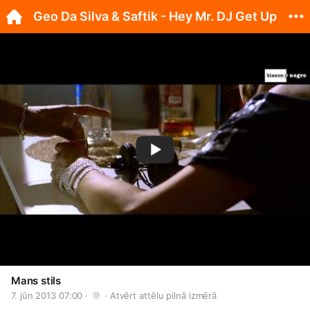
Geo Da Silva & Saftik - Hey Mr. DJ Get Up
Mans stils
7. jūn 2013 07:00 · 
 · 
Atvērt attēlu pilnā izmērā