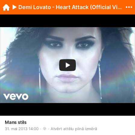
► Demi Lovato - Heart Attack (Official Video) ►
Mans stils
31. mai 2013 14:00 · 
 · 
Atvērt attēlu pilnā izmērā