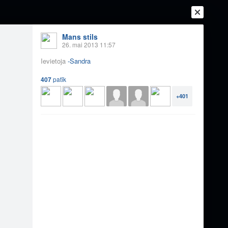
Mans stils
26. mai 2013 11:57
Ievietoja
-Sandra
407
patīk
+401
Ienākt
Reģistrēties
Vai ienāc ar
a
Draugi
Raksti
Vēstules
x