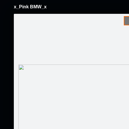
x_Pink BMW_x
Pāriet
uz
saturu
Šodien
Ziņas
Galerijas
S
Mans stils