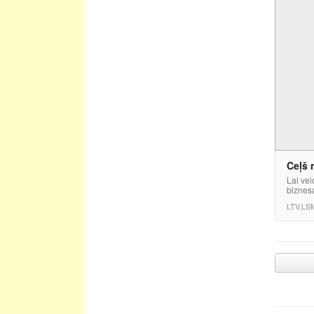
Ceļš 
Lai vei
biznesa
LTV.LS