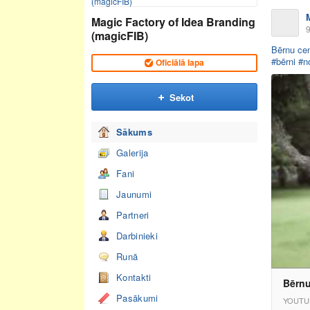
Magic Factory of Idea Branding
9
(magicFIB)
Bērnu ce
#bērni
#n
Oficiālā lapa
Sekot
Sākums
Galerija
Fani
Jaunumi
Partneri
Darbinieki
Runā
Kontakti
Bērnu
Pasākumi
YOUTU