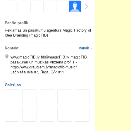
Par šo profilu
Reklāmas un pasākumu aģentūra Magic Factory of
Idea Branding (magicFIB)
Kontakti
Vairāk »
www.magicFIB.lv fib@magicFIB.lv magicFIB
pasākumu un mūzikas virziena profils -
http://www.draugiem.lv/magicfib-music/
Lāčplēša iela 87, Rīga, LV-1011
Galerijas