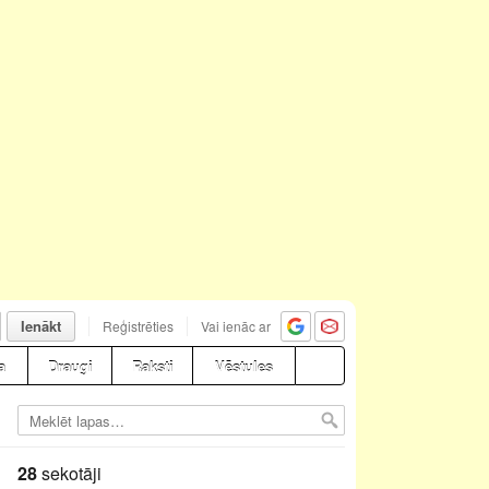
Ienākt
Reģistrēties
Vai ienāc ar
a
Draugi
Raksti
Vēstules
28
sekotāji