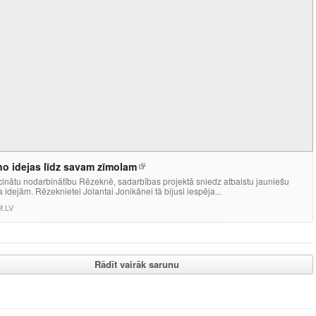
no idejas līdz savam zīmolam
cinātu nodarbinātību Rēzeknē, sadarbības projektā sniedz atbalstu jauniešu
 idejām. Rēzeknietei Jolantai Jonikānei tā bijusi iespēja...
M.LV
Rādīt vairāk sarunu