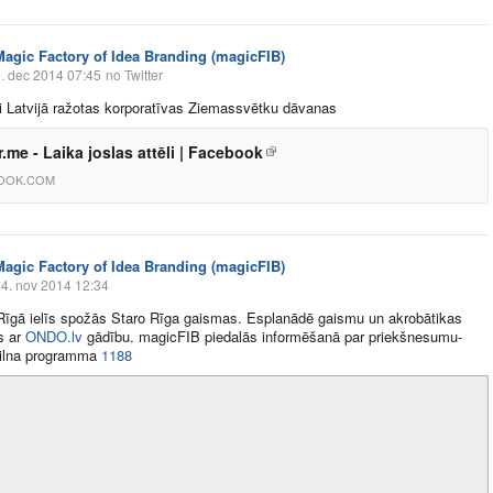
Magic Factory of Idea Branding (magicFIB)
. dec 2014 07:45
no Twitter
li Latvijā ražotas korporatīvas Ziemassvētku dāvanas
.me - Laika joslas attēli | Facebook
OOK.COM
Magic Factory of Idea Branding (magicFIB)
4. nov 2014 12:34
īgā ielīs spožās Staro Rīga gaismas. Esplanādē gaismu un akrobātikas
s ar
ONDO.lv
gādību. magicFIB piedalās informēšanā par priekšnesumu-
Pilna programma
1188