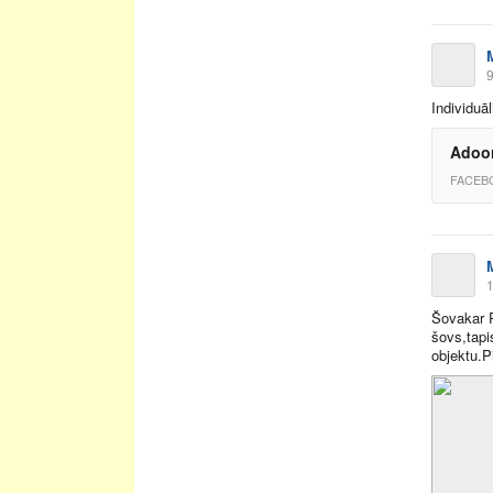
9
Individuā
Adoor
FACEB
1
Šovakar R
šovs,tapi
objektu.