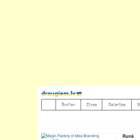
Pāriet
uz
saturu
Šodien
Ziņas
Galerijas
S
Runā