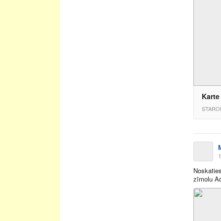
Karte
STARO
1
Noskatie
zīmolu A