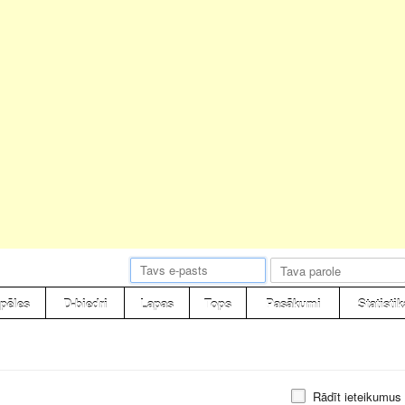
pēles
D-biedri
Lapas
Tops
Pasākumi
Statistik
Rādīt ieteikumus