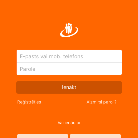
E-pasts vai mob. telefons
Parole
Ienākt
Reģistrēties
Aizmirsi paroli?
Vai ienāc ar