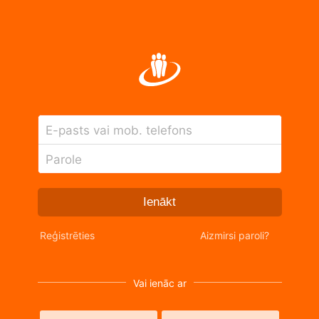
E-pasts vai mob. telefons
Parole
Ienākt
Reģistrēties
Aizmirsi paroli?
Vai ienāc ar