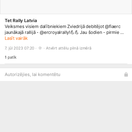
Tet Rally Latvia
Veiksmes visiem dalībniekiem Zviedrijā debitējot @fiaerc
jaunākajā rallijā - @ercroyalrally!💪💪 Jau šodien - pirmie 🎱
Lasīt vairāk
astoņi (!) ātrumposmi! Visi rezultāti pieejami pieejami šeit:
www.fiaerc.com/erc/wrcplus/l...
#FIAERC
#ERCRoyalRally
7. jūl 2023 07:20 · 
 · 
Atvērt attēlu pilnā izmērā
1
patīk
Autorizējies, lai komentētu