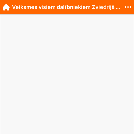
Veiksmes visiem dalībniekiem Zviedrijā debitējo...