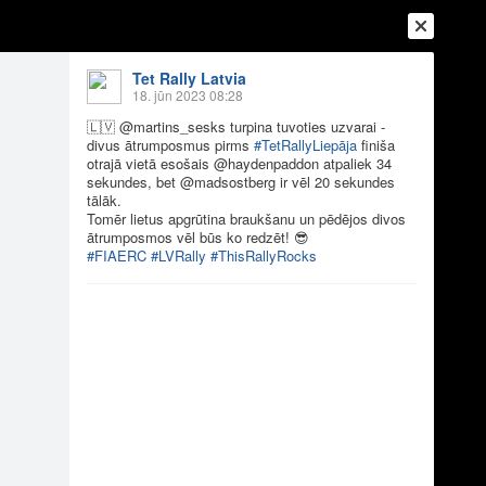
Tet Rally Latvia
18. jūn 2023 08:28
🇱🇻
@martins_sesks turpina tuvoties uzvarai -
divus ātrumposmus pirms
#TetRallyLiepāja
finiša
otrajā vietā esošais @haydenpaddon atpaliek 34
sekundes, bet @madsostberg ir vēl 20 sekundes
tālāk.
Tomēr lietus apgrūtina braukšanu un pēdējos divos
ātrumposmos vēl būs ko redzēt!
😎
#FIAERC
#LVRally
#ThisRallyRocks
Ienākt
Reģistrēties
Vai ienāc ar
a
Draugi
Raksti
Vēstules
ies uzvarai - di...
lyLiepāja finiša otrajā vietā esošais