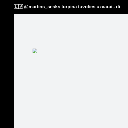
🇱🇻
@martins_sesks turpina tuvoties uzvarai - di...
Pāriet
uz
saturu
Šodien
Ziņas
Galerijas
S
Tet Rally Latvia
Oficiālā lapa
🇱🇻 @ma