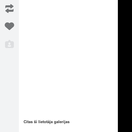
lāk. Tomēr lietus apgrūtina braukšanu un
yRocks
Citas šī lietotāja galerijas