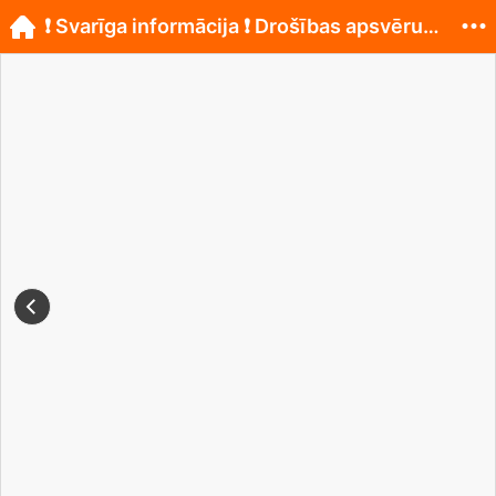
❗ Svarīga informācija ❗ Drošības apsvērumu dēļ...