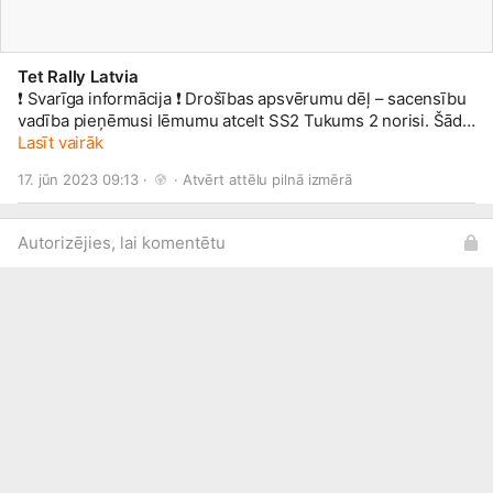
Tet Rally Latvia
❗ Svarīga informācija ❗ Drošības apsvērumu dēļ – sacensību
vadība pieņēmusi lēmumu atcelt SS2 Tukums 2 norisi. Šāds
lēmums ļauj parūpēties par drošu sacensību norisi, visām
Lasīt vairāk
ekipāžām sestdien paredzētajos grants ātrumposmos
17. jūn 2023 09:13 · 
 · 
Atvērt attēlu pilnā izmērā
piešķirot divu minūšu starta intervālu – tādējādi samazinot
pārlieku lielā putekļu apjoma radītos drošības riskus.
Papildu informācija mūsu mājaslapā:
Autorizējies, lai komentētu
https://2023.lvrally.com/lat/jaunumi/3...
#TetRallyLiepaja
#LVRally
#FIAERC