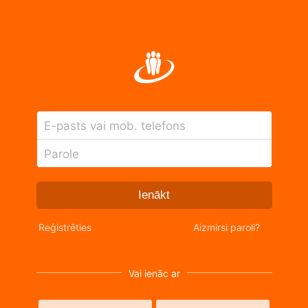
E-pasts vai mob. telefons
Parole
Ienākt
Reģistrēties
Aizmirsi paroli?
Vai ienāc ar