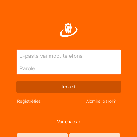
E-pasts vai mob. telefons
Parole
Ienākt
Reģistrēties
Aizmirsi paroli?
Vai ienāc ar