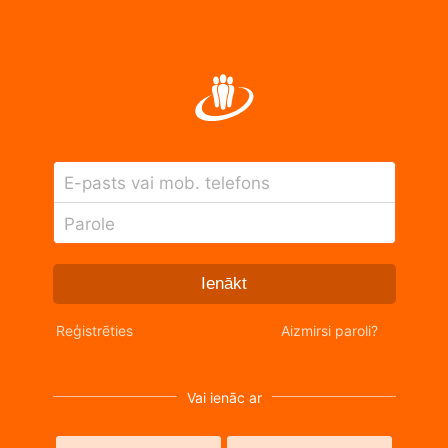
E-pasts vai mob. telefons
Parole
Ienākt
Reģistrēties
Aizmirsi paroli?
Vai ienāc ar