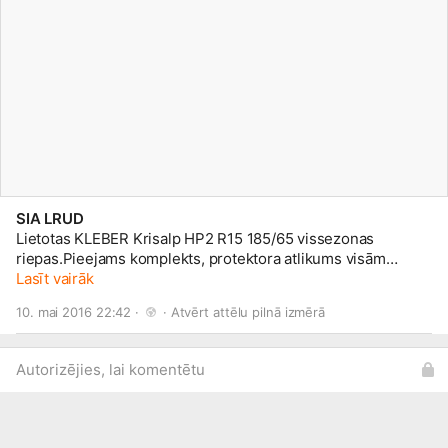
SIA LRUD
Lietotas KLEBER Krisalp HP2 R15 185/65 vissezonas
riepas.Pieejams komplekts, protektora atlikums visām
riepām 7mm.Cena par gb.30eiro
Lasīt vairāk
10. mai 2016 22:42 · 
 · 
Atvērt attēlu pilnā izmērā
Autorizējies, lai komentētu