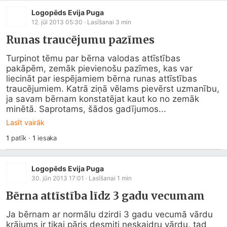
Logopēds Evija Puga
12. jūl 2013 05:30
· Lasīšanai
3
min
Runas traucējumu pazīmes
Turpinot tēmu par bērna valodas attīstības 
pakāpēm, zemāk pievienošu pazīmes, kas var 
liecināt par iespējamiem bērna runas attīstības 
traucējumiem. Katrā ziņā vēlams pievērst uzmanību, 
ja savam bērnam konstatējat kaut ko no zemāk 
minētā. Saprotams, šādos gadījumos...
Lasīt vairāk
1
patīk
·
1
iesaka
Logopēds Evija Puga
30. jūn 2013 17:01
· Lasīšanai
1
min
Bērna attīstība līdz 3 gadu vecumam
Ja bērnam ar normālu dzirdi 3 gadu vecumā vārdu 
krājums ir tikai pāris desmiti neskaidru vārdu, tad 