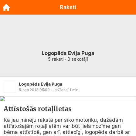
Raksti
Logopēds Evija Puga
5
raksti ·
0
sekotāji
Logopēds Evija Puga
5. sep 2013 05:00
· Lasīšanai
1
min
Attīstošās rotaļlietas
Kā jau minēju rakstā par sīko motoriku, dažādām 
attīstošajām rotaļlietām var būt liela nozīme gan 
bērna attīstībā, gan arī, attiecīgi, logopēda darbā ar 