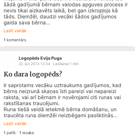
šādā gadījumā bērnam valodas apguves process ir 
nevis tikai aizkavēts laikā, bet gan izkropļojs kā 
tāds. Diemžēl, daudzi vecāki šādos gadījumos 
gaida sava bērna...
Lasīt vairāk
1
komentārs
Logopēds Evija Puga
22. jūn 2013 13:34
· Lasīšanai
1
min
Ko dara logopēds?
Ir saprotams vecāku uztraukums gadījumos, kad 
bērns neizrunā skaņas īsti pareizi vai nepareizi 
raksta, vai arī bērnam ir novērojami citi runas vai 
rakstīšanas traucējumi. 

Runa tiešā veidā ietekmē bērna domāšanu, un 
traucēta runa diemžēl neizbēgami pasliktinās...
Lasīt vairāk
1
patīk
·
1
iesaka