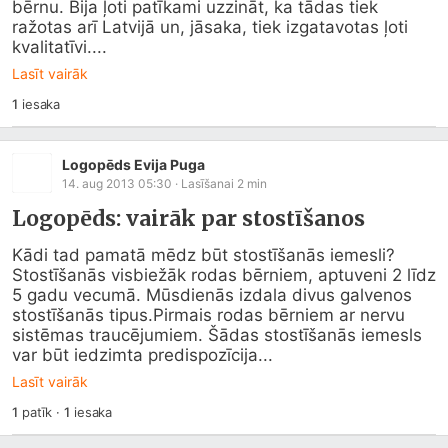
bērnu. Bija ļoti patīkami uzzināt, ka tādas tiek 
ražotas arī Latvijā un, jāsaka, tiek izgatavotas ļoti 
kvalitatīvi....
Lasīt vairāk
1
iesaka
Logopēds Evija Puga
14. aug 2013 05:30
· Lasīšanai
2
min
Logopēds: vairāk par stostīšanos
Kādi tad pamatā mēdz būt stostīšanās iemesli?
Stostīšanās visbiežāk rodas bērniem, aptuveni 2 līdz 
5 gadu vecumā. Mūsdienās izdala divus galvenos 
stostīšanās tipus.Pirmais rodas bērniem ar nervu 
sistēmas traucējumiem. Šādas stostīšanās iemesls 
var būt iedzimta predispozīcija...
Lasīt vairāk
1
patīk
·
1
iesaka