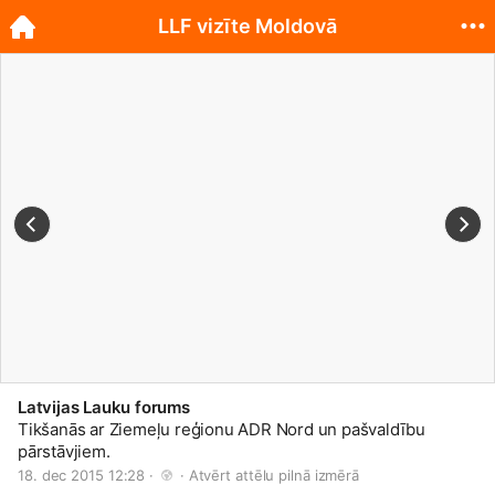
LLF vizīte Moldovā
Latvijas Lauku forums
Tikšanās ar Ziemeļu reģionu ADR Nord un pašvaldību
pārstāvjiem.
18. dec 2015 12:28 · 
 · 
Atvērt attēlu pilnā izmērā