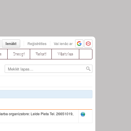
Ienākt
Reģistrēties
Vai ienāc ar
a
Draugi
Raksti
Vēstules
arba organizatore: Lelde Pieta Tel. 26651019,