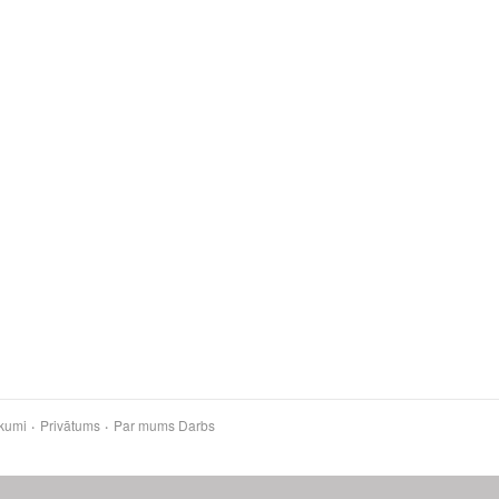
kumi
Privātums
Par mums
Darbs