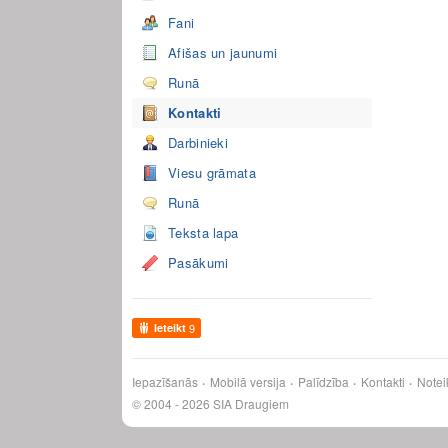
Fani
Afišas un jaunumi
Runā
Kontakti
Darbinieki
Viesu grāmata
Runā
Teksta lapa
Pasākumi
Ieteikt
9
Iepazīšanās
Mobilā versija
Palīdzība
Kontakti
Notei
© 2004 - 2026 SIA Draugiem