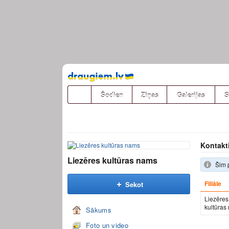
Pāriet
uz
saturu
Šodien
Ziņas
Galerijas
S
Kontakt
Liezēres kultūras nams
Šim 
Filiāle
Sekot
Liezēres
kultūras
Sākums
Foto un video