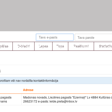
pēles
D-biedri
Lapas
Tops
Pasākumi
Statistik
i
profilam vēl nav norādīta kontaktinformācija
Adrese
 pagasta
Madonas novads, Liezēres pagasts "Ezermaļi" Lv 4884 Kultūras d
 nams
26623172 e-pasts: lelde.pieta@inbox.lv