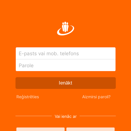
E-pasts vai mob. telefons
Parole
Ienākt
Reģistrēties
Aizmirsi paroli?
Vai ienāc ar