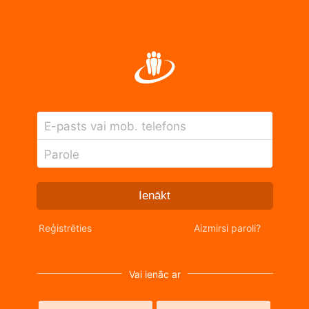
E-pasts vai mob. telefons
Parole
Ienākt
Reģistrēties
Aizmirsi paroli?
Vai ienāc ar